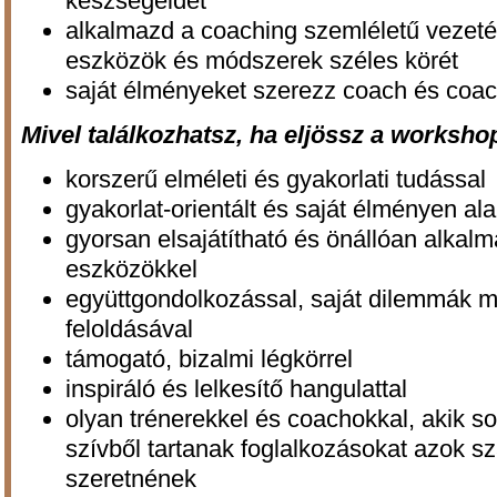
készségeidet
alkalmazd a coaching szemléletű vezet
eszközök és módszerek széles körét
saját élményeket szerezz coach és coa
Mivel találkozhatsz, ha eljössz a worksho
korszerű elméleti és gyakorlati tudással
gyakorlat-orientált és saját élményen al
gyorsan elsajátítható és önállóan alka
eszközökkel
együttgondolkozással, saját dilemmák 
feloldásával
támogató, bizalmi légkörrel
inspiráló és lelkesítő hangulattal
olyan trénerekkel és coachokkal, akik 
szívből tartanak foglalkozásokat azok sz
szeretnének