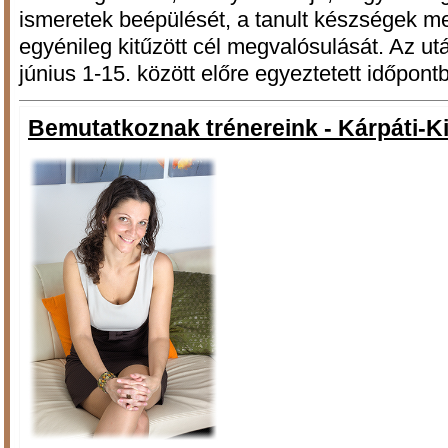
ismeretek beépülését, a tanult készségek meg
egyénileg kitűzött cél megvalósulását. Az u
június 1-15. között előre egyeztetett időpont
Bemutatkoznak trénereink - Kárpáti-K