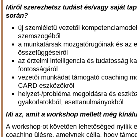
Miről szerezhetsz tudást és/vagy saját tap
során?
új szemléletű vezetői kompetenciamodell
szemszögéből
a munkatársak mozgatórugóinak és az e
összefüggéseiről
az érzelmi intelligencia és tudatosság ka
fontosságáról
vezetői munkádat támogató coaching m
CARD eszközökről
helyzet-/probléma megoldásra és eszköz
gyakorlatokból, esettanulmányokból
Mi az, amit a workshop mellett még kíná
A workshop-ot követően lehetőséged nyílik 
coaching ülésre, amelynek célja, hogy támo