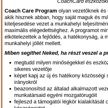
CoachCard eszközök
Coach Care Program
olyan vezetőknek és
akik hisznek abban, hogy saját maguk és m
kiteljesedése vezet a munkahelyi teljesítmé
maximális elégedettséghez. A programot min
elkötelezettek a fejlődés, a hatékonyság, a 
munkahelyi jóllét mellett.
Miben segíthet Neked, ha részt veszel a
megtudd milyen minőségekkel és eszköz
sikeres vezetője
képet kapj az új és hatékony közösségi 
irányokról
beazonosítsd az általad alkalmazott veze
munkatársaid egyéni mozgatórugóit
fejleszd a támogatói légkör kialakítását