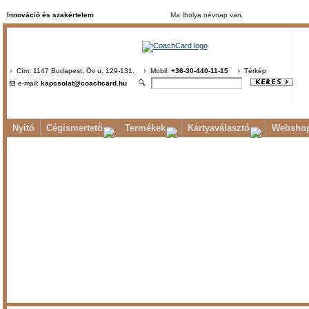
Innováció és szakértelem
Ma Ibolya névnap van.
Cím: 1147 Budapest, Öv u. 129-131.
Mobil:
+36-30-440-11-15
Térkép
e-mail:
kapcsolat@coachcard.hu
Nyitó
Cégismertető
Termékek
Kártyaválasztó
Websho