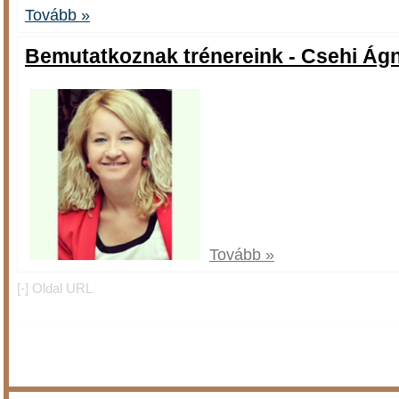
Tovább »
Bemutatkoznak trénereink - Csehi Ág
Tovább »
[-]
Oldal URL