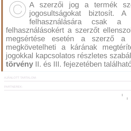
A szerzői jog a termék sz
jogosultságokat biztosít.
felhasználására csak a 
felhasználásokért a szerzőt ellenszol
megsértése esetén a szerző a po
megkövetelheti a kárának megtérí
jogokkal kapcsolatos részletes szabá
törvény
II. és III. fejezetében találhat
AJÁNLOTT TARTALOM:
PARTNEREK:
Ugrás az oldal tetejére
www.c
|
Általános Szerződési és Felhasználási Feltételek
Et
|
CoachCard hírlevél fel
A reziliencia projekt: tréningek, workshop-ok és online kérdőíve
Copyright
©
2