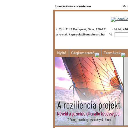
Innováció és szakértelem
Ma 
Cím: 1147 Budapest, Öv u. 129-131.
Mobil:
+36
e-mail:
kapcsolat@coachcard.hu
Nyitó
Cégismertető
Termékek