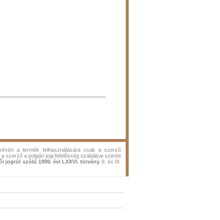
k révén a termék felhasználására csak a szerző
 a szerző a polgári jogi felelősség szabályai szerint
ői jogról szóló 1999. évi LXXVI. törvény
II. és III.