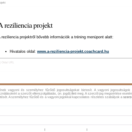
ojekt
A reziliencia projekt
 reziliencia projektről bővebb információk a tréning menüpont alatt:
Hivatalos oldal:
www.a-reziliencia-projekt.coachcard.hu
-]
Oldal URL
ének vagyoni és személyhez fűződő jogosultságokat biztosít. A vagyoni jogosultságo
ználásokért a szerzőt ellenszolgáltatás, ún. jogdíj illeti meg. A szerzői jog megsértése esetén
tését. A személyhez fűződő és a vagyoni jogokkal kapcsolatos részletes szabályok a
szerz
Ugrás az oldal tetejére
www.coachcard.hu nyitó oldal
Honlap térkép, sitemap
|
|