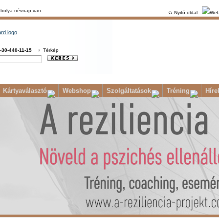
Ibolya névnap van.
Nyitó oldal
Web
-30-440-11-15
Térkép
Kártyaválasztó
Webshop
Szolgáltatások
Tréning
Híre