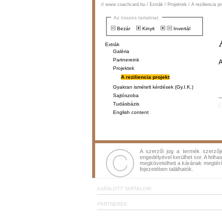
//
www.coachcard.hu
/
Extrák
/
Projektek
/
A reziliencia pr
Az összes tartalmat:
Bezár
Kinyit
Invertál
Extrák
Galéria
Partnereink
A
Projektek
A reziliencia projekt
Gyakran ismételt kérdések (Gy.I.K.)
Sajtószoba
Tudásbázis
[
English content
A szerzői jog a termék szerzőj
engedélyével kerülhet sor. A felhas
megkövetelheti a kárának megtérí
fejezetében találhatók.
AJÁNLOTT TARTALOM:
PARTNEREK: