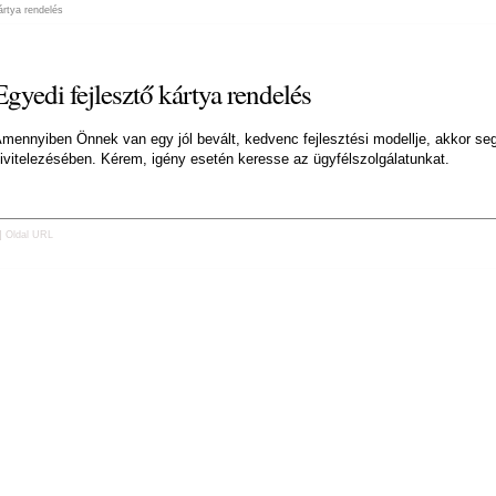
ártya rendelés
Egyedi fejlesztő kártya rendelés
mennyiben Önnek van egy jól bevált, kedvenc fejlesztési modellje, akkor s
ivitelezésében. Kérem, igény esetén keresse az ügyfélszolgálatunkat.
-]
Oldal URL