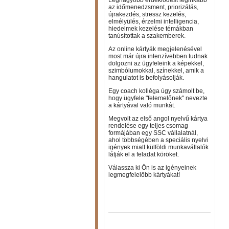
az időmenedzsment, priorizálás,
újrakezdés, stressz kezelés,
elmélyülés, érzelmi intelligencia,
hiedelmek kezelése témákban
tanúsítottak a szakemberek.
Az online kártyák megjelenésével
most már újra intenzívebben tudnak
dolgozni az ügyfeleink a képekkel,
szimbólumokkal, színekkel, amik a
hangulatot is befolyásolják.
Egy coach kolléga úgy számolt be,
hogy ügyfele "felemelőnek" nevezte
a kártyával való munkát.
Megvolt az első angol nyelvű kártya
rendelése egy teljes csomag
formájában egy SSC vállalatnál,
ahol többségében a speciális nyelvi
igények miatt külföldi munkavállalók
látják el a feladat köröket.
Válassza ki Ön is az igényeinek
legmegfelelőbb kártyákat!