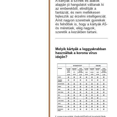
A kártyák a színek és alakok
alapján jó hangulatot váltanak ki
az emberekből, elindítják a
fantáziát, és nem mellékesen
fejlesztik az érzelmi intelligenciát.
Amit nagyon szeretnek gyerekek
és felnőttek is, hogy a kártyák A5-
ös méretüek, elég nagyok,
szeretik a kezükben tartani.
Melyik kártyák a leggyakrabban
használtak a korona vírus
idején?
Legnagyobb érdeklődést leginkább