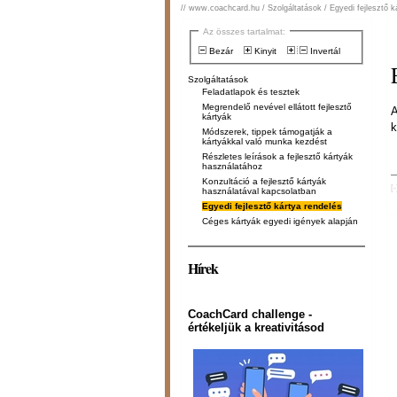
//
www.coachcard.hu
/
Szolgáltatások
/
Egyedi fejlesztő k
Az összes tartalmat:
Bezár
Kinyit
Invertál
Szolgáltatások
Feladatlapok és tesztek
Megrendelő nevével ellátott fejlesztő
A
kártyák
k
Módszerek, tippek támogatják a
kártyákkal való munka kezdést
Részletes leírások a fejlesztő kártyák
használatához
Konzultáció a fejlesztő kártyák
[
használatával kapcsolatban
Egyedi fejlesztő kártya rendelés
Céges kártyák egyedi igények alapján
Hírek
CoachCard challenge -
értékeljük a kreativitásod