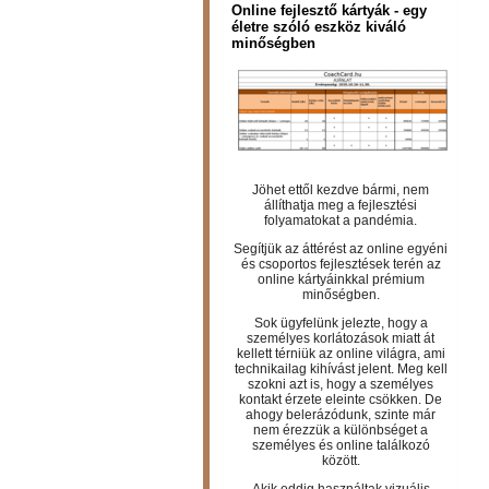
Online fejlesztő kártyák - egy
életre szóló eszköz kiváló
minőségben
Jöhet ettől kezdve bármi, nem
állíthatja meg a fejlesztési
folyamatokat a pandémia.
Segítjük az áttérést az online egyéni
és csoportos fejlesztések terén az
online kártyáinkkal prémium
minőségben.
Sok ügyfelünk jelezte, hogy a
személyes korlátozások miatt át
kellett térniük az online világra, ami
technikailag kihívást jelent. Meg kell
szokni azt is, hogy a személyes
kontakt érzete eleinte csökken. De
ahogy belerázódunk, szinte már
nem érezzük a különbséget a
személyes és online találkozó
között.
Akik eddig használtak vizuális