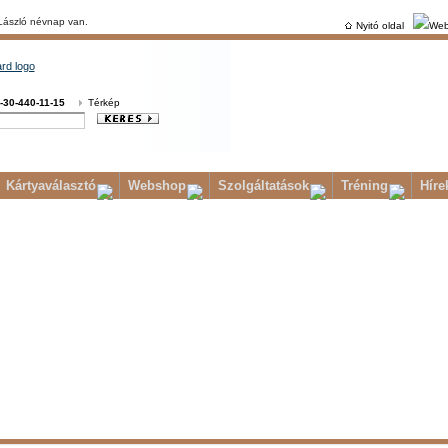
László névnap van.
Nyitó oldal
Web
-30-440-11-15
Térkép
Kártyaválasztó
Webshop
Szolgáltatások
Tréning
Híre