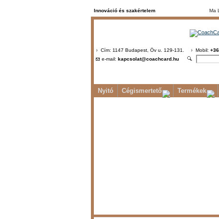
Innováció és szakértelem
Ma 
Cím: 1147 Budapest, Öv u. 129-131.
Mobil:
+36
e-mail:
kapcsolat@coachcard.hu
Nyitó
Cégismertető
Termékek