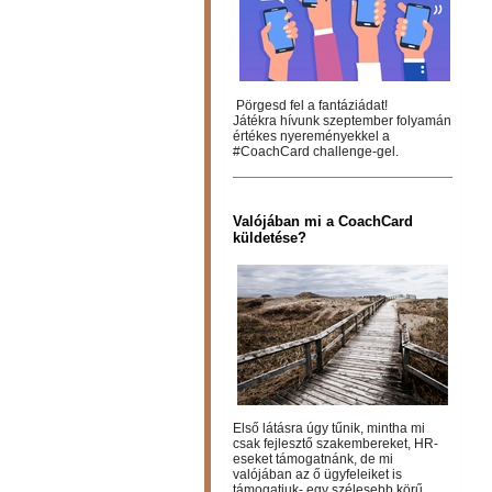
Pörgesd fel a fantáziádat!
Játékra hívunk szeptember folyamán
értékes nyereményekkel a
#CoachCard challenge-gel.
Valójában mi a CoachCard
küldetése?
Első látásra úgy tűnik, mintha mi
csak fejlesztő szakembereket, HR-
eseket támogatnánk, de mi
valójában az ő ügyfeleiket is
támogatjuk- egy szélesebb körű