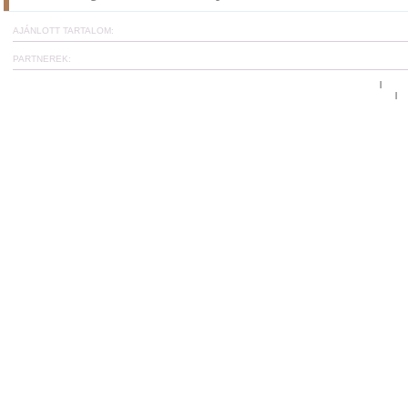
AJÁNLOTT TARTALOM:
PARTNEREK:
Ugrás az oldal tetejére
www.c
|
Általános Szerződési és Felhasználási Feltételek
Et
|
CoachCard hírlevél fel
A reziliencia projekt: tréningek, workshop-ok és online kérdőíve
Copyright
©
2