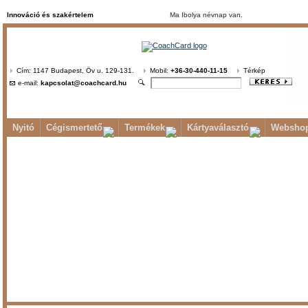
Innováció és szakértelem
Ma Ibolya névnap van.
Cím: 1147 Budapest, Öv u. 129-131.
Mobil:
+36-30-440-11-15
Térkép
e-mail:
kapcsolat@coachcard.hu
Nyitó
Cégismertető
Termékek
Kártyaválasztó
Websho