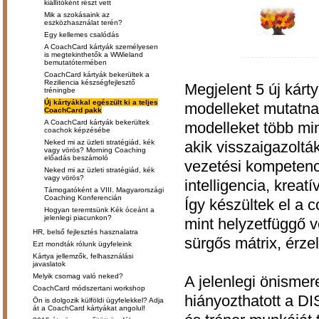
kiállítóként részt vett
Mik a szokásaink az
eszközhasználat terén?
Egy kellemes csalódás
A CoachCard kártyák személyesen
is megtekinthetők a WWieland
bemutatótermében
CoachCard kártyák bekerültek a
Reziliencia készségfejlesztő
Megjelent 5 új kár
tréningbe
Új kártyákkal egészült ki a teljes
modelleket mutatna
CoachCard pakk
A CoachCard kártyák bekerültek
modelleket több mi
coachok képzésébe
akik visszaigazoltá
Neked mi az üzleti stratégiád, kék
vagy vörös? Morning Coaching
előadás beszámoló
vezetési kompetenciá
Neked mi az üzleti stratégiád, kék
vagy vörös?
intelligencia, kreat
Támogatóként a VIII. Magyarországi
Coaching Konferencián
Így készültek el a
Hogyan teremtsünk Kék óceánt a
jelenlegi piacunkon?
mint helyzetfüggő ve
HR, belső fejlesztés hasznalatra
sürgős mátrix, érzel
Ezt mondták rólunk ügyfeleink
Kártya jellemzők, felhasználási
javaslatok
Melyik csomag való neked?
A jelenlegi önismer
CoachCard módszertani workshop
hiányozthatott a D
Ön is dolgozik külföldi ügyfelekkel? Adja
át a CoachCard kártyákat angolul!