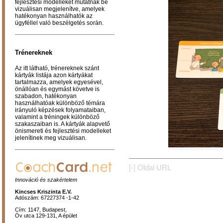
fejlesztési modelleket mutatnak be
vizuálisan megjelenítve, amelyek
hatékonyan használhatók az
ügyféllel való beszélgetés során.
Trénereknek
Az itt látható, trénereknek szánt
kártyák listája azon kártyákat
tartalmazza, amelyek egyesével,
önállóan és egymást követve is
szabadon, hatékonyan
használhatóak különböző témára
irányuló képzések folyamataiban,
valamint a tréningek különböző
szakaszaiban is. A kártyák alapvető
önismereti és fejlesztési modelleket
jelenítinek meg vizuálisan.
[-]
Oldal URL
Innováció és szakértelem
Kincses Kriszinta E.V.
Adószám: 67227374 -1-42
Cím: 1147, Budapest,
Öv utca 129-131, A épület