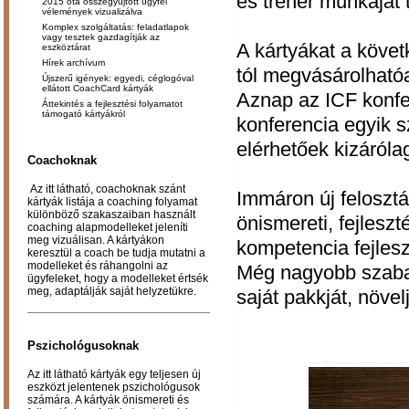
és tréner munkáját 
2015 óta összegyűjtött ügyfél
vélemények vizualizálva
Komplex szolgáltatás: feladatlapok
vagy tesztek gazdagítják az
A kártyákat a köve
eszköztárat
Hírek archívum
tól megvásárolható
Újszerű igények: egyedi, céglogóval
ellátott CoachCard kártyák
Aznap az ICF konfe
Áttekintés a fejlesztési folyamatot
támogató kártyákról
konferencia egyik
elérhetőek kizáróla
Coachoknak
Az itt látható, coachoknak szánt
Immáron új felosztá
kártyák listája a coaching folyamat
különböző szakaszaiban használt
önismereti, fejlesz
coaching alapmodelleket jeleníti
meg vizuálisan. A kártyákon
kompetencia fejlesz
keresztül a coach be tudja mutatni a
modelleket és ráhangolni az
Még nagyobb szabad
ügyfeleket, hogy a modelleket értsék
meg, adaptálják saját helyzetükre.
saját pakkját, növe
Pszichológusoknak
Az itt látható kártyák egy teljesen új
eszközt jelentenek pszichológusok
számára. A kártyák önismereti és