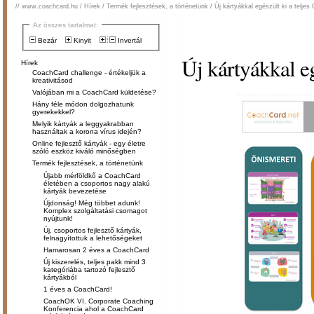
//
www.coachcard.hu
/
Hírek
/
Termék fejlesztések, a történetünk
/
Új kártyákkal egészült ki a telje
Az összes tartalmat:
Bezár
Kinyit
Invertál
Új kártyákkal e
Hírek
CoachCard challenge - értékeljük a
kreativitásod
Valójában mi a CoachCard küldetése?
Hány féle módon dolgozhatunk
gyerekekkel?
Melyik kártyák a leggyakrabban
használtak a korona vírus idején?
Online fejlesztő kártyák - egy életre
szóló eszköz kiváló minőségben
Termék fejlesztések, a történetünk
Újabb mérföldkő a CoachCard
életében a csoportos nagy alakú
kártyák bevezetése
Újdonság! Még többet adunk!
Komplex szolgáltatási csomagot
nyújtunk!
Új, csoportos fejlesztő kártyák,
felnagyítottuk a lehetőségeket
Hamarosan 2 éves a CoachCard
Új kiszerelés, teljes pakk mind 3
kategóriába tartozó fejlesztő
kártyákból
1 éves a CoachCard!
CoachOK VI. Corporate Coaching
Konferencia ahol a CoachCard