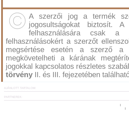
A szerzői jog a termék sz
jogosultságokat biztosít.
felhasználására csak a 
felhasználásokért a szerzőt ellenszol
megsértése esetén a szerző a po
megkövetelheti a kárának megtérí
jogokkal kapcsolatos részletes szabá
törvény
II. és III. fejezetében találhat
AJÁNLOTT TARTALOM:
PARTNEREK:
Ugrás az oldal tetejére
www.c
|
Általános Szerződési és Felhasználási Feltételek
Et
|
CoachCard hírlevél fel
A reziliencia projekt: tréningek, workshop-ok és online kérdőíve
Copyright
©
2