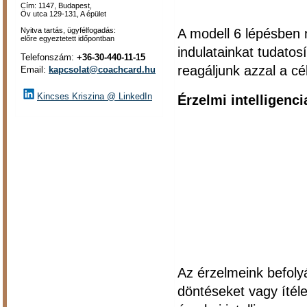
Cím: 1147, Budapest,
Öv utca 129-131, A épület
Nyitva tartás, ügyfélfogadás:
A modell 6 lépésben 
előre egyeztetett időpontban
indulatainkat tudato
Telefonszám:
+36-30-440-11-15
reagáljunk azzal a cé
Email:
kapcsolat@coachcard.hu
Kincses Kriszina @ LinkedIn
Érzelmi intelligenc
Az érzelmeink befoly
döntéseket vagy ítéle