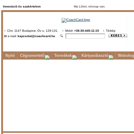
Innováció és szakértelem
Ma Lőrinc névnap van.
Cím: 1147 Budapest, Öv u. 129-131.
Mobil:
+36-30-440-11-15
Térkép
e-mail:
kapcsolat@coachcard.hu
Nyitó
Cégismertető
Termékek
Kártyaválasztó
Websho