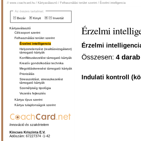
//
www.coachcard.hu
/
Kártyaválasztó
/
Felhasználási terület szerint
/
Érzelmi intelligencia
Az összes tartalmat:
Bezár
Kinyit
Invertál
Érzelmi intellig
Kártyaválasztó
Célcsoport szerint
Felhasználási terület szerint
Érzelmi intelligenci
Érzelmi intelligencia
Helyzetelemzést (realitásvizsgálatot)
támogató kártyák
Összesen:
4 darab
Konfliktuskezelést támogató kártyák
Kreatív gondolkodási technika
Megoldáskeresést támogató kártyák
Priorizálás
Indulati kontroll (
Stresszoldást, stresszkezelést
támogató kártyák
Személyiség tipológia
Vezetés fejlesztés
Kártya típus szerint
Kártya tulajdonságok szerint
Innováció és szakértelem
Kincses Kriszinta E.V.
Adószám: 67227374 -1-42