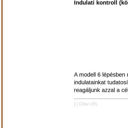
Indulati kontroll (k
A modell 6 lépésben 
indulatainkat tudato
reagáljunk azzal a cé
[-]
Oldal URL