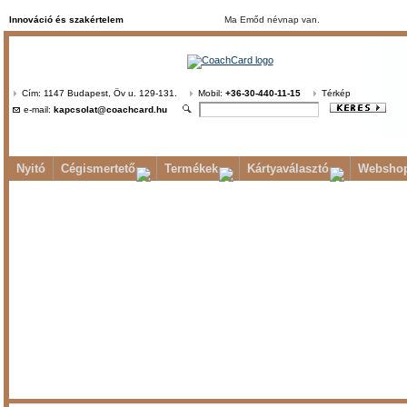
Innováció és szakértelem
Ma Emőd névnap van.
Cím: 1147 Budapest, Öv u. 129-131.
Mobil:
+36-30-440-11-15
Térkép
e-mail:
kapcsolat@coachcard.hu
Nyitó
Cégismertető
Termékek
Kártyaválasztó
Websho