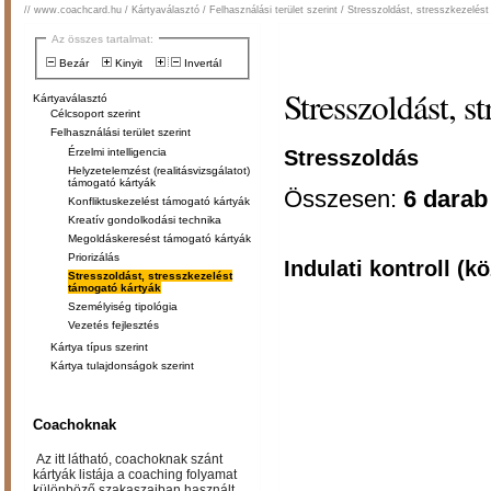
//
www.coachcard.hu
/
Kártyaválasztó
/
Felhasználási terület szerint
/
Stresszoldást, stresszkezelést
Az összes tartalmat:
Bezár
Kinyit
Invertál
Stresszoldást, s
Kártyaválasztó
Célcsoport szerint
Felhasználási terület szerint
Stresszoldás
Érzelmi intelligencia
Helyzetelemzést (realitásvizsgálatot)
támogató kártyák
Összesen:
6 darab
Konfliktuskezelést támogató kártyák
Kreatív gondolkodási technika
Megoldáskeresést támogató kártyák
Priorizálás
Indulati kontroll (
Stresszoldást, stresszkezelést
támogató kártyák
Személyiség tipológia
Vezetés fejlesztés
Kártya típus szerint
Kártya tulajdonságok szerint
Coachoknak
Az itt látható, coachoknak szánt
kártyák listája a coaching folyamat
különböző szakaszaiban használt