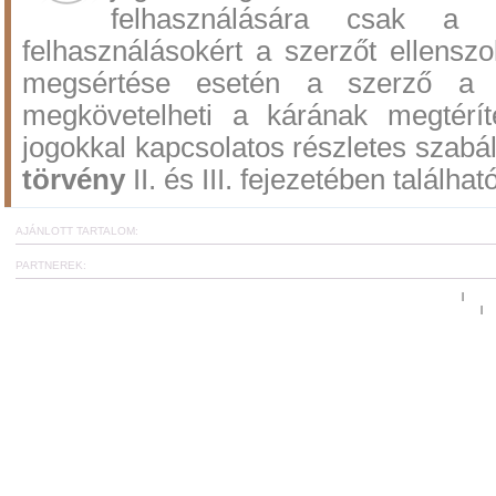
felhasználására csak a 
felhasználásokért a szerzőt ellenszol
megsértése esetén a szerző a po
megkövetelheti a kárának megtérí
jogokkal kapcsolatos részletes szabá
törvény
II. és III. fejezetében találhat
AJÁNLOTT TARTALOM:
PARTNEREK:
Ugrás az oldal tetejére
www.c
|
Általános Szerződési és Felhasználási Feltételek
Et
|
CoachCard hírlevél fel
A reziliencia projekt: tréningek, workshop-ok és online kérdőíve
Copyright
©
2