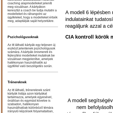
coaching alapmodelleket jeleníti
meg vizuálisan. A kártyákon
keresztül a coach be tudja mutatni a
A modell 6 lépésben 
modelleket és ráhangolni az
ügyfeleket, hogy a modelleket értsék
indulatainkat tudato
meg, adaptálják saját helyzetükre.
reagáljunk azzal a cé
CIA kontroll körök
Pszichológusoknak
Az itt látható kártyák egy teljesen új
eszközt jelentenek pszichológusok
számára. A kártyák önismereti és
fejlesztési modelleket mutatnak be
vizuálisan megjelenítve, amelyek
hatékonyan használhatók az
ügyféllel való beszélgetés során.
Trénereknek
Az itt látható, trénereknek szánt
kártyák listája azon kártyákat
tartalmazza, amelyek egyesével,
A modell segítségév
önállóan és egymást követve is
szabadon, hatékonyan
nem befolyásolh
használhatóak különböző témára
irányuló képzések folyamataiban,