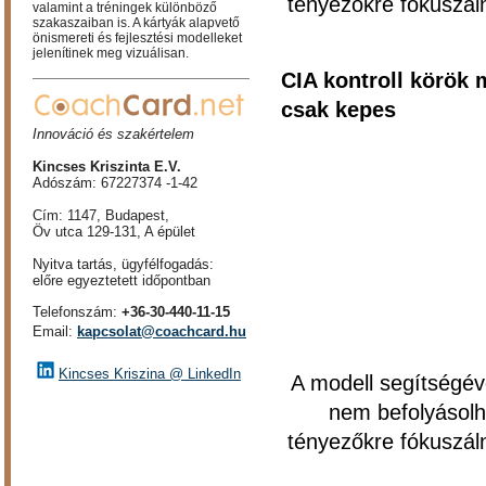
tényezőkre fókuszáln
valamint a tréningek különböző
szakaszaiban is. A kártyák alapvető
önismereti és fejlesztési modelleket
jelenítinek meg vizuálisan.
CIA kontroll körök
csak kepes
Innováció és szakértelem
Kincses Kriszinta E.V.
Adószám: 67227374 -1-42
Cím: 1147, Budapest,
Öv utca 129-131, A épület
Nyitva tartás, ügyfélfogadás:
előre egyeztetett időpontban
Telefonszám:
+36-30-440-11-15
Email:
kapcsolat@coachcard.hu
Kincses Kriszina @ LinkedIn
A modell segítségév
nem befolyásolh
tényezőkre fókuszáln