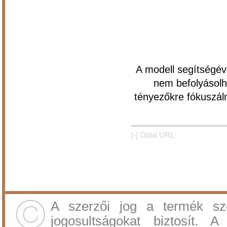
A modell segítségév
nem befolyásolh
tényezőkre fókuszáln
[-]
Oldal URL
A szerzői jog a termék sz
jogosultságokat biztosít.