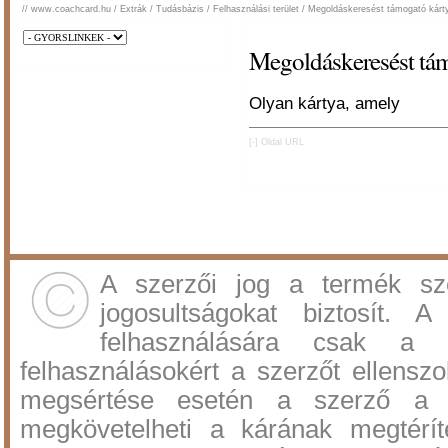
//
www.coachcard.hu
/
Extrák
/
Tudásbázis
/
Felhasználási terület
/
Megoldáskeresést támogató kárt
Megoldáskeresést tám
Olyan kártya, amely
[-]
Oldal URL
A szerzői jog a termék sz
jogosultságokat biztosít.
felhasználására csak a 
felhasználásokért a szerzőt ellenszol
megsértése esetén a szerző a po
megkövetelheti a kárának megtérí