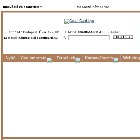
Innováció és szakértelem
Ma László névnap van.
Cím: 1147 Budapest, Öv u. 129-131.
Mobil:
+36-30-440-11-15
Térkép
e-mail:
kapcsolat@coachcard.hu
Nyitó
Cégismertető
Termékek
Kártyaválasztó
Websho