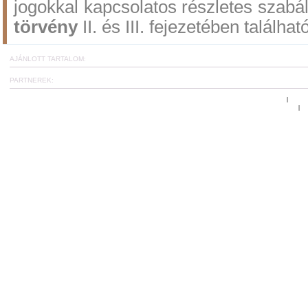
jogokkal kapcsolatos részletes szabá
törvény
II. és III. fejezetében találhat
AJÁNLOTT TARTALOM:
PARTNEREK:
Ugrás az oldal tetejére
www.c
|
Általános Szerződési és Felhasználási Feltételek
Et
|
CoachCard hírlevél fel
A reziliencia projekt: tréningek, workshop-ok és online kérdőíve
Copyright
©
2